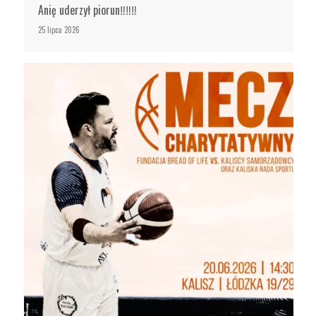
Anię uderzył piorun‼️‼️‼️
25 lipca 2026