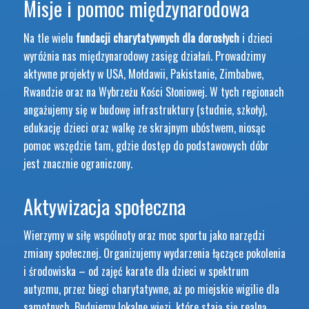
Misje i pomoc międzynarodowa
Na tle wielu
fundacji charytatywnych dla dorosłych
i dzieci
wyróżnia nas międzynarodowy zasięg działań. Prowadzimy
aktywne projekty w USA, Mołdawii, Pakistanie, Zimbabwe,
Rwandzie oraz na Wybrzeżu Kości Słoniowej. W tych regionach
angażujemy się w budowę infrastruktury (studnie, szkoły),
edukację dzieci oraz walkę ze skrajnym ubóstwem, niosąc
pomoc wszędzie tam, gdzie dostęp do podstawowych dóbr
jest znacznie ograniczony.
Aktywizacja społeczna
Wierzymy w siłę wspólnoty oraz moc sportu jako narzędzi
zmiany społecznej. Organizujemy wydarzenia łączące pokolenia
i środowiska – od zajęć karate dla dzieci w spektrum
autyzmu, przez biegi charytatywne, aż po miejskie wigilie dla
samotnych. Budujemy lokalne więzi, które stają się realną