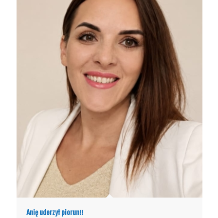
Anię uderzył piorun‼️