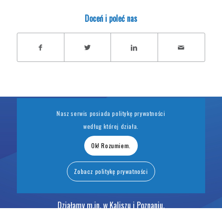
Doceń i poleć nas
Nasz serwis posiada politykę prywatności
według której działa.
Ok! Rozumiem.
Fundacja
|
Kontakt
|
Polityka Prywatności
|
Polityka ochrony
Zobacz politykę prywatności
dzieci
Działamy m.in. w
Kaliszu
i
Poznaniu
.