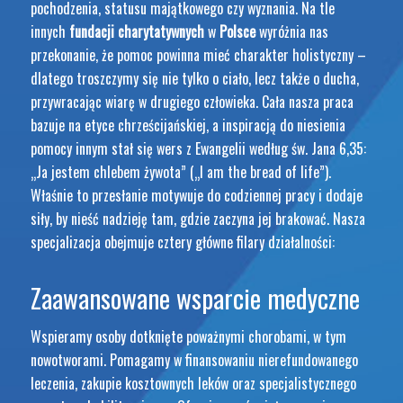
pochodzenia, statusu majątkowego czy wyznania. Na tle
innych
fundacji charytatywnych
w
Polsce
wyróżnia nas
przekonanie, że pomoc powinna mieć charakter holistyczny –
dlatego troszczymy się nie tylko o ciało, lecz także o ducha,
przywracając wiarę w drugiego człowieka. Cała nasza praca
bazuje na etyce chrześcijańskiej, a inspiracją do niesienia
pomocy innym stał się wers z Ewangelii według św. Jana 6,35:
„Ja jestem chlebem żywota” („I am the bread of life”).
Właśnie to przesłanie motywuje do codziennej pracy i dodaje
siły, by nieść nadzieję tam, gdzie zaczyna jej brakować. Nasza
specjalizacja obejmuje cztery główne filary działalności:
Zaawansowane wsparcie medyczne
Wspieramy osoby dotknięte poważnymi chorobami, w tym
nowotworami. Pomagamy w finansowaniu nierefundowanego
leczenia, zakupie kosztownych leków oraz specjalistycznego