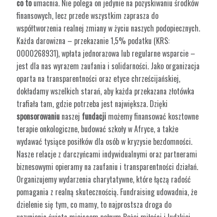
co to
umacnia. Nie polega on jedynie na pozyskiwaniu środków
finansowych, lecz przede wszystkim zaprasza do
współtworzenia realnej zmiany w życiu naszych podopiecznych.
Każda darowizna – przekazanie 1,5% podatku (KRS:
0000268931), wpłata jednorazowa lub regularne wsparcie –
jest dla nas wyrazem zaufania i solidarności. Jako organizacja
oparta na transparentności oraz etyce chrześcijańskiej,
dokładamy wszelkich starań, aby każda przekazana złotówka
trafiała tam, gdzie potrzeba jest największa. Dzięki
sponsorowaniu
naszej
fundacji
możemy finansować kosztowne
terapie onkologiczne, budować szkoły w Afryce, a także
wydawać tysiące posiłków dla osób w kryzysie bezdomności.
Nasze relacje z darczyńcami indywidualnymi oraz partnerami
biznesowymi opieramy na zaufaniu i transparentności działań.
Organizujemy wydarzenia charytatywne, które łączą radość
pomagania z realną skutecznością. Fundraising udowadnia, że
dzielenie się tym, co mamy, to najprostsza droga do