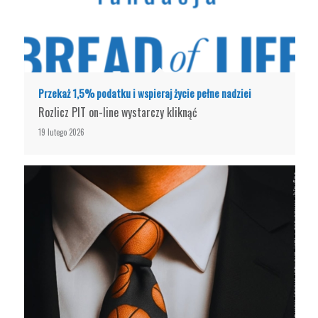
Przekaż 1,5% podatku i wspieraj życie pełne nadziei
Rozlicz PIT on-line wystarczy kliknąć
19 lutego 2026